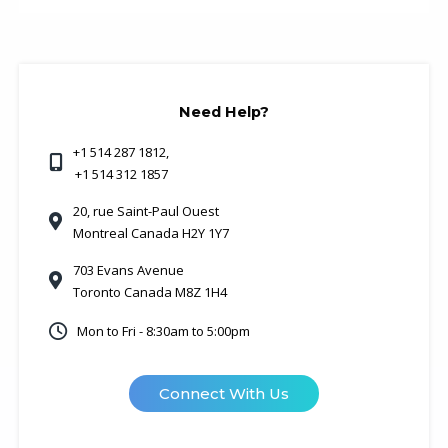
Need Help?
+1 514 287 1812
,
+1 514 312 1857
20, rue Saint-Paul Ouest
Montreal Canada H2Y 1Y7
703 Evans Avenue
Toronto Canada M8Z 1H4
Mon to Fri - 8:30am to 5:00pm
Connect With Us